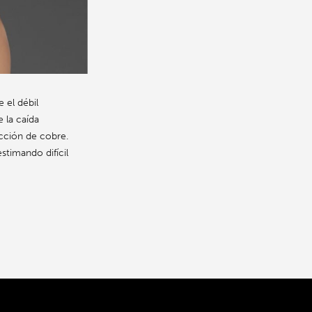
 el débil
 la caída
ucción de cobre.
timando difícil