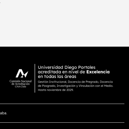
.
aba.