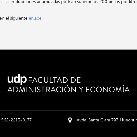
s, las reducciones acumuladas podrían superar los 200 pesos por litro
 en el siguiente
enlace.
562-2213-0177
Avda. Santa Clara 797, Huechur