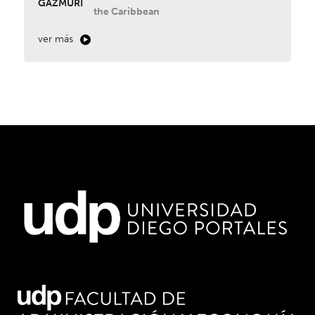
GAZMURI
the Caribbean
ver más